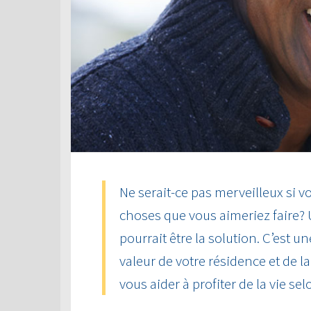
Ne serait-ce pas merveilleux si vo
choses que vous aimeriez faire?
pourrait être la solution. C’est u
valeur de votre résidence et de 
vous aider à profiter de la vie sel