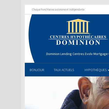
Chaque franchise est autonome et indépendante
Dominion Lending Centres Evolv Mortgage
BONJOUR
TAUX ACTUELS
HYPOTHÈQUES