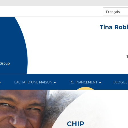
Français
Tina Rob
T
 Group
L’ACHAT D’UNE MAISON
REFINANCEMENT
BLOGUE
CHIP