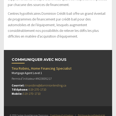
par chacune des sources de financement.
Centres hypothécaires Dominion Crédit-bail offre un grand éventail
de programmes de financement par crédit-bail pour des
automobiles et de l’équipement, lesquels augmentent
considérablement nos possibilités de relever les défis les plus
difficiles en matière d’acquisition d’équipement.
COMMUNIQUER AVEC NOUS
Tina Robins, Home Financing Specialist
Mortgage Agent Level 1
Permis d’initiateur #M23005217
Courriel:
tinarobins@dominionlending.ca
Téléphone:
519-270-1710
Mobile:
519-270-1710
© 2026 Centres Hypothécaires Dominion
Conditions d’utilisation
|
Politique de confidentialité