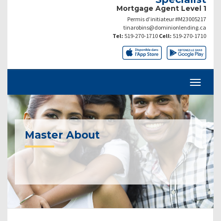
Mortgage Agent Level 1
Permis d’initiateur #M23005217
tinarobins@dominionlending.ca
Tel:
519-270-1710
Cell:
519-270-1710
Master About