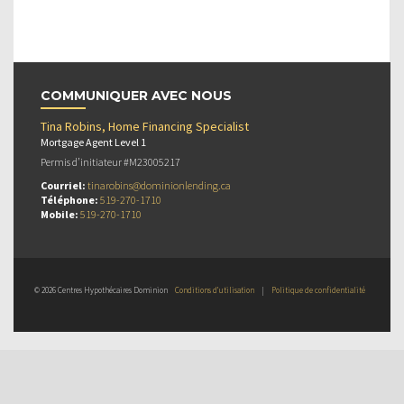
COMMUNIQUER AVEC NOUS
Tina Robins, Home Financing Specialist
Mortgage Agent Level 1
Permis d’initiateur #M23005217
Courriel:
tinarobins@dominionlending.ca
Téléphone:
519-270-1710
Mobile:
519-270-1710
© 2026 Centres Hypothécaires Dominion
Conditions d’utilisation
|
Politique de confidentialité